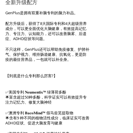
全新升级配方
GenPlus是拥有双重补脑专利的脑力补品。
配方升级后，获得了8大国际专利和4大超级营养
成分，可以更全面优化大脑健康，有效提高记忆
力、专注力、认知能力，还可以改善脑雾、后遗
症、ADHD症状等问题。
不只这样，GenPlus还可以帮助免疫修复、护肺补
气、保护视力、维持肠道健康、抗氧化，更是防
疫的最佳营养品，一包就可以补全身。
【到底是什么专利那么厉害?】
✅美国专利 𝐍𝐞𝐮𝐦𝐞𝐧𝐭𝐢𝐱™ 绿薄荷多酚
🌟富含超过50种多酚，科学证实可以有效提升专
注力记忆力、修复大脑神经
✅澳洲专利 𝐁𝐚𝐜𝐨𝐌𝐢𝐧𝐝™ 假马齿苋提取物
🌟含有9 种不同的植物活性成分，临床证实可改善
ADHD症状、促进大脑发育与健康