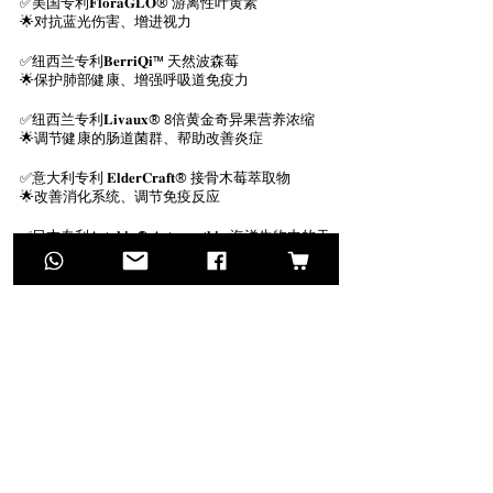
✅美国专利𝐅𝐥𝐨𝐫𝐚𝐆𝐋𝐎® 游离性叶黄素
🌟对抗蓝光伤害、增进视力
✅纽西兰专利𝐁𝐞𝐫𝐫𝐢𝐐𝐢™ 天然波森莓
🌟保护肺部健康、增强呼吸道免疫力
✅纽西兰专利𝐋𝐢𝐯𝐚𝐮𝐱® 8倍黄金奇异果营养浓缩
🌟调节健康的肠道菌群、帮助改善炎症
✅意大利专利 𝐄𝐥𝐝𝐞𝐫𝐂𝐫𝐚𝐟𝐭® 接骨木莓萃取物
🌟改善消化系统、调节免疫反应
✅日本专利𝐀𝐬𝐭𝐚𝐛𝐢𝐨® 𝐀𝐬𝐭𝐚𝐱𝐚𝐧𝐭𝐡𝐢𝐧 海洋生物中的天
然类胡萝卜素
🌟绝佳抗氧功效，可增强免疫力
✅大马专利 𝐓𝐢𝐠𝐞𝐫 𝐏𝐫𝐨™ 虎乳芝 —— 大马国宝精华
成分
🌟有效改善鼻敏感哮喘、保护肺部健康、对抗病
毒
另外还有4大超级营养搭配
蓝莓、康科德葡萄、蔓越莓和维他命B群，可以帮
助