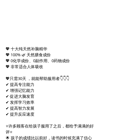
💖 十大纯天然补脑精华
💖 100% 🌿 天然膳食成份
💖 0化学成份、0副作用、0药物成份
💖 非常适合人体吸收
💖只需30天 ，就能帮助服用者👇👇👇
✔ 提高专注能力
✔ 增强记忆能力
✔ 促进大脑发育
✔ 发挥学习效率
✔ 提高智力发展
✔ 提升反应速度
⭐许多顾客在给孩子服用了之后，都给予满满的好
评⭐
🌟 孩子的成绩比以前好，读书的时候充满了信心