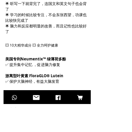
🌟 听写一下就背完了，连国文和英文句子也会背
了
🌟 学习的时候比较专注，不会东张西望，功课也
比较快完成了
🌟 脑力和反应都明显的改善，而且记性也比较好
了
💥 10大精华成分 💥 全力呵护健康
美国专利Neumentix™️ 绿薄荷多酚  
✅ 提升集中记忆 ，促进脑力修复
游离型叶黄素 FloraGLO® Lutein
✅ 保护大脑神经，有益大脑发育
纽西兰松树皮萃取物 Pine Bark Extract 
✅ 防止细胞氧化损伤，改善心脏健康
银杏叶 Gingko Biloba 
✅ 提升记忆力及专注力，促进全身血液循环
维他命B群 Vitamin-B Complex  
✅ 提升免疫力，促进全身新陈代谢