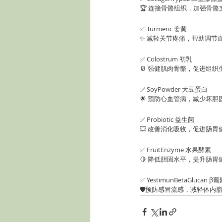
🏆 连接骨骼组织，加强骨
✅ Turmeric 姜黄
✨ 减轻关节疼痛，帮助调节
✅ Colostrum 初乳
🥛 强健肌肉骨骼，促进组
✅ SoyPowder 大豆蛋白
🌟 预防心血管病，减少坏
✅ Probiotic 益生菌
💥 改善消化吸收，促进肠
✅ FruitEnzyme 水果酵素
🍋 降低胆固水平，提升肠
✅ YestimunBetaGlucan β
🛡预防感冒流感，减轻体内