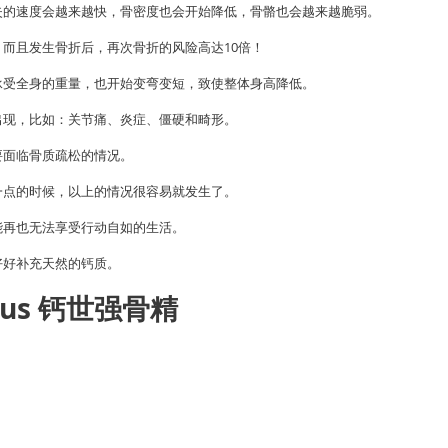
失的速度会越来越快，骨密度也会开始降低，骨骼也会越来越脆弱。
而且发生骨折后，再次骨折的风险高达10倍！
承受全身的重量，也开始变弯变短，致使整体身高降低。
出现，比如：关节痛、炎症、僵硬和畸形。
要面临骨质疏松的情况。
一点的时候，以上的情况很容易就发生了。
能再也无法享受行动自如的生活。
好好补充天然的钙质。
lus 钙世强骨精