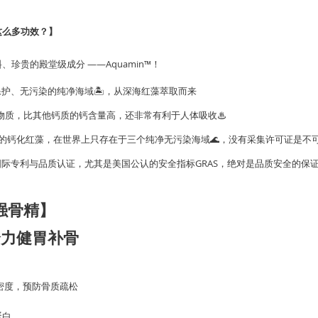
这么多功效？】
珍贵的殿堂级成分 ——Aquamin™！
兰受保护、无污染的纯净海域🏝，从深海红藻萃取而来
种矿物质，比其他钙质的钙含量高，还非常有利于人体吸收♨
上的钙化红藻，在世界上只存在于三个纯净无污染海域🌊，没有采集许可证是不
多项国际专利与品质认证，尤其是美国公认的安全指标GRAS，绝对是品质安全的保证
世强骨精】
全力健胃补骨
质密度，预防骨质疏松
蛋白