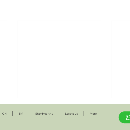
CN
BM
Stay Healthy
Locate us
More