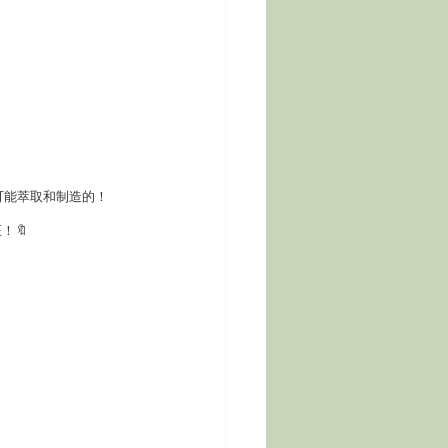
可能萃取和制造的！
！🔖