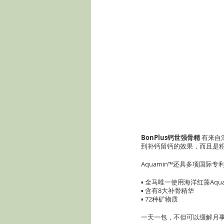
BonPlus钙世强骨精 
有来自
到补钙留钙的效果，而且是
Aquamin™还具多项国际
▪ 全马唯一使用海洋红藻Aquam
▪ 含有8大补骨精华
▪ 72种矿物质
一天一包，不但可以缓解月