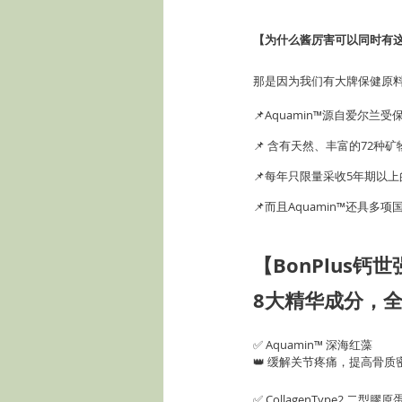
【为什么酱厉害可以同时有
那是因为我们有大牌保健原料、
📌Aquamin™源自爱尔
📌 含有天然、丰富的72
📌每年只限量采收5年期以
📌而且Aquamin™还具
【BonPlus钙
8大精华成分，
✅ Aquamin™ 深海红藻
👑 缓解关节疼痛，提高骨
✅ CollagenType2 二型膠原