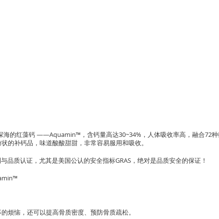
深海的红藻钙 ——Aquamin™，含钙量高达30~34%，人体吸收率高，融合7
粉状的补钙品，味道酸酸甜甜，非常容易服用和吸收。
专利与品质认证，尤其是美国公认的安全指标GRAS，绝对是品质安全的保证！
in™ 
事的烦恼，还可以提高骨质密度、预防骨质疏松。