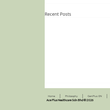
Recent Posts
Home
Philosophy
GenPlus: EN
Ace Plus Healthcare Sdn Bhd
© 2026