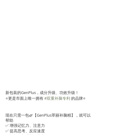
新包装的GenPlus，成分升级、功效升级！
⭐更是市面上唯一拥有 
#双重补脑专利
 的品牌⭐
现在只需一包🌿【GenPlus萃丽补脑精】，就可以
帮助
✅ 增强记忆力、注意力
✅ 提高思考、反应速度