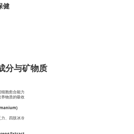
保健
成分与矿物质
损细胞愈合能力
营养物质的吸收
rmanium)
乏力、四肢冰冷
ng Extract