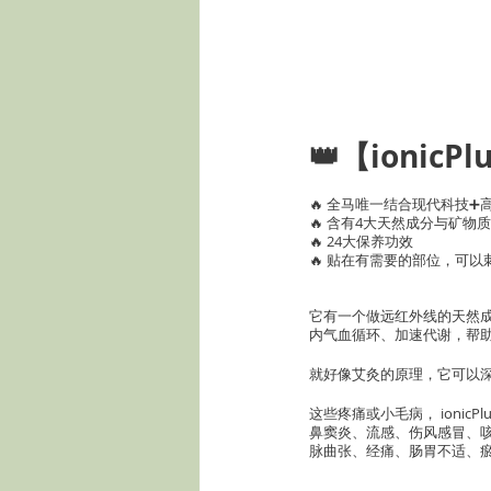
👑【ionic
🔥 全马唯一结合现代科技
🔥 含有4大天然成分与矿物质
🔥 24大保养功效
🔥 贴在有需要的部位，可
它有一个做远红外线的天然成
内气血循环、加速代谢，帮
就好像艾灸的原理，它可以
这些疼痛或小毛病， ionic
鼻窦炎、流感、伤风感冒、
脉曲张、经痛、肠胃不适、