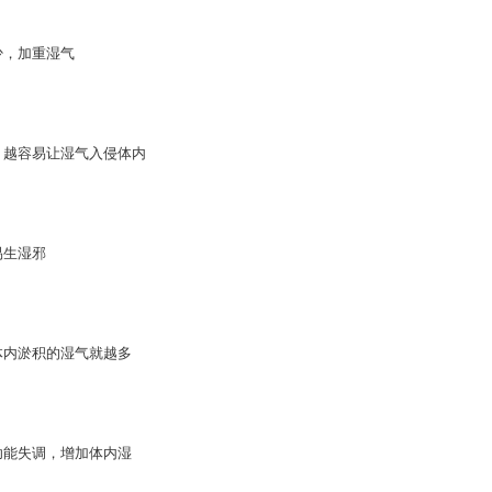
少，加重湿气
，越容易让湿气入侵体内
易生湿邪
体内淤积的湿气就越多
功能失调，增加体内湿