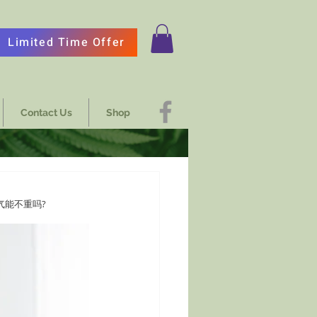
Limited Time Offer
Contact Us
Shop
气能不重吗?