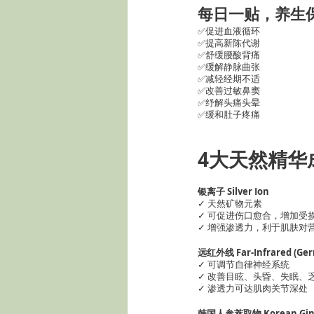
每日一贴，养生
✅促进血液循环
✅提高新陈代谢
✅舒缓腰酸背痛
✅缓解静脉曲张
✅减轻经期不适
✅改善过敏鼻窦
✅纾解头痛头晕
✅缓和肚子疼痛
4大天然精华
银离子 Silver Ion
✓ 天然矿物元素
✓ 可促进伤口愈合，增加受
✓ 增强渗透力，利于肌肤对
远红外线 Far-Infrared (Ge
✓ 可调节自律神经系统
✓ 改善目眩、头昏、失眠、
✓ 渗透力可达肌肉关节深处
韩国人参萃取物 Korean Ginse