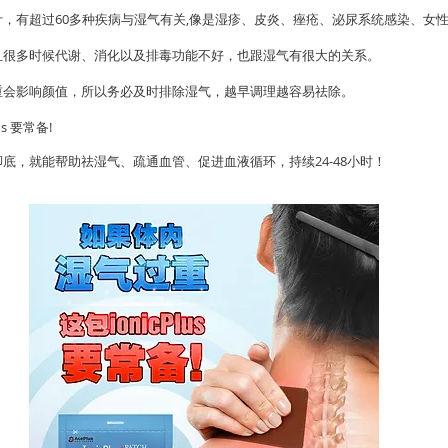
，有超过60多种疾病与湿气有关,像是湿疹、皮炎、痤疮、泌尿系统感染、女
且很多时候代谢、消化以及排毒功能不好，也跟湿气有很大的关系。
重会影响颜值，所以务必及时排除湿气，越早调理越容易祛除。
s 要常备!
底，就能帮助祛湿气、疏通血管、促进血液循环，持续24-48小时！