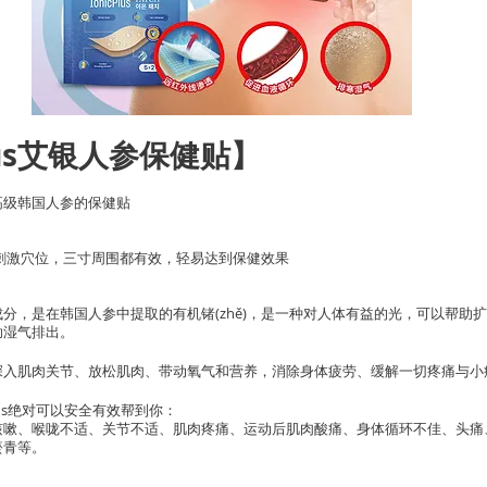
Plus艾银人参保健贴】
➕高级韩国人参的保健贴
以刺激穴位，三寸周围都有效，轻易达到保健效果
分，是在韩国人参中提取的有机锗(zhě)，是一种对人体有益的光，可以帮助
助湿气排出。
深入肌肉关节、放松肌肉、带动氧气和营养，消除身体疲劳、缓解一切疼痛与小
Plus绝对可以安全有效帮到你：
咳嗽、喉咙不适、关节不适、肌肉疼痛、运动后肌肉酸痛、身体循环不佳、头痛
瘀青等。