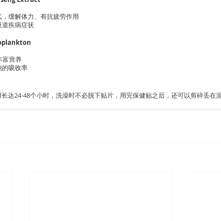
气，缓解体力、有抗疲劳作用
吸道疾病症状
plankton
丰富营养
胞的吸收率
长达24-48个小时，洗澡时不必脱下贴片，用完保健贴之后，还可以剪碎丢在