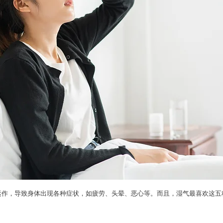
运作，导致身体出现各种症状，如疲劳、头晕、恶心等。而且，湿气最喜欢这五