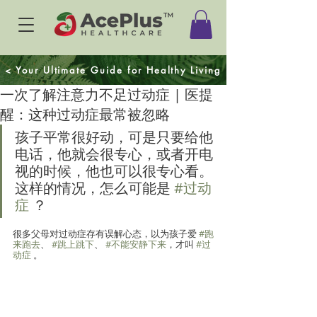
< Your Ultimate Guide for Healthy Living
一次了解注意力不足过动症 | 医提
醒：这种过动症最常被忽略
孩子平常很好动，可是只要给他
电话，他就会很专心，或者开电
视的时候，他也可以很专心看。
这样的情况，怎么可能是 
#过动
症
 ？
很多父母对过动症存有误解心态，以为孩子爱 
#跑
来跑去
、 
#跳上跳下
、 
#不能安静下来
，才叫 
#过
动症
 。