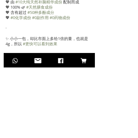
💖 由 
#10大纯天然补脑精华成份
 配制而成
💖 100% 🌿 
#天然膳食成份
💖 含有超过 
#50种多酚成分
💖 
#0化学成份
#0副作用
#0药物成份
·
✨ 小小一包，却比市面上多给1倍的量，也就是 
4g，所以 
#更快可以看到效果
·
只需30天 ，就能帮助服用者👇
✅ 增强集中记忆
✅ 提高反应速度
✅ 提升智力发展
✅ 加强学习能力
✅ 增强免疫系统
·
【 GenPlus萃丽补脑精 】
非常受市场的欢迎 💗
·