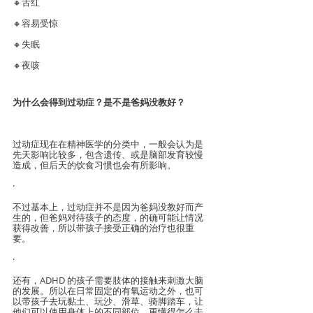
🔸舌红
🔸容易受惊
🔸失眠
🔸夜咳
为什么会得到过动症？是不是爸妈没教好？
过动症现在在精神医学的分类中，一般会认为是
先天影响比较多，包含遗传、或是脑部发育较慢
造成，但后天的饮食习惯也会有所影响。
·
不过基本上，过动症并不是因为爸妈没教好而产
生的，但爸妈对待孩子的态度，的确可能让情况
获得改善，所以带孩子接受正确的治疗也很重
要。
·
还有，ADHD 的孩子需要肢体的接触来刺激大脑
的发展。所以在日常固定的有氧运动之外，也可
以带孩子去玩黏土、玩沙、滑草、骑脚踏车，让
他们可以使用身体上的不同部位，更懂得怎么去