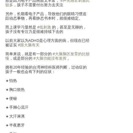
那是因为电子产品画面太丰富， 
#声光感官刺激比
较多
，孩子不需要付出努力去关注 
另外，长期看电子产品，导致他们的眼睛习惯追
踪动态事物，再看静态书本时，就很难稳定。
而上课学习显然是 
#低刺激
 的，甚至是无聊的，
孩子没有专注力是很难持续下去的 
以前大家以为ADHD是心理方面的病，但现在已经
被证实 
#跟大脑有关
简单来说，就是有一部分的 
#大脑脑区发育的比较
慢
，或是部分的 
#大脑功能没有发挥
 。
拥有20年经验的台湾神经科医师判断，过动症的
孩子一般也会有下列的症状：
🔸怕热
🔸胸口烦热
🔸便秘
🔸手脚心流汗
🔸大汗淋漓
🔸半夜磨牙