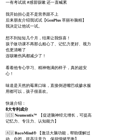
一有考试就 
#感冒咳嗽
 还一直喊累
我开始担心是不是营养跟不上
后来朋友介绍我试试
【𝐆𝐞𝐧𝐏𝐥𝐮𝐬 萃丽补脑精】
我决定让他试一试。
想不到短短几个月，结果让我惊喜！
孩子做功课不再那么粗心了、记忆力更好、视力
也更清晰了
连咳嗽伤风都减少了！
看着他专心学习、精神饱满的样子，真的超安
心！
味道是天然的莓果口味，直接倒进嘴巴或掺水服
用都可以，孩子很喜欢。
快速介绍：
8大专利成分
🇺🇸 𝐍𝐞𝐮𝐦𝐞𝐧𝐭𝐢𝐱™  【促进脑神经元增长，可提高
记忆力、专注力、认知能力】
🇦🇺 𝐁𝐚𝐜𝐨𝐌𝐢𝐧𝐝® 【激活大脑功能，帮助缓解过
动、自闭，提高注意力、保持情绪平衡】