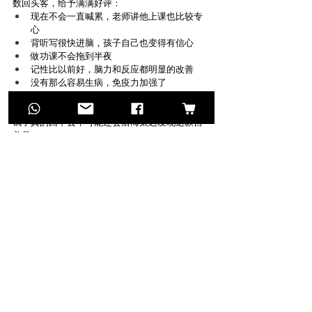
数回头客，给予满满好评：
现在不会一直喊累，老师讲他上课也比较专
心
背听写很快进脑，孩子自己也变得有信心
做功课不会拖到半夜
记性比以前好，脑力和反应都明显的改善
没有那么容易生病，免疫力加强了
考试专心很多，没有那么粗心
试了真的回不去，可能还会后悔太迟发现这款营
养品！
温馨提醒：最近太多冒充我们的伪货，味道不
对，功效更值得怀疑！
为了健康，请认准我们的官方FB下单！
或者在这个官网下单也可以喔！
Recent Posts
See All